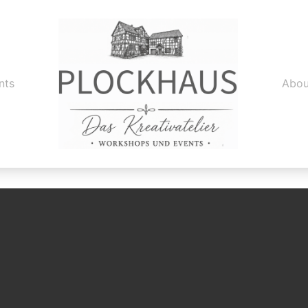
nts
Abou