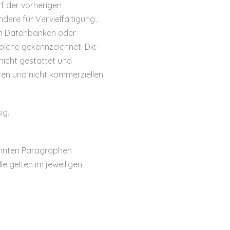
f der vorherigen
dere für Vervielfältigung,
 in Datenbanken oder
solche gekennzeichnet. Die
 nicht gestattet und
aten und nicht kommerziellen
ig.
annten Paragraphen
e gelten im jeweiligen