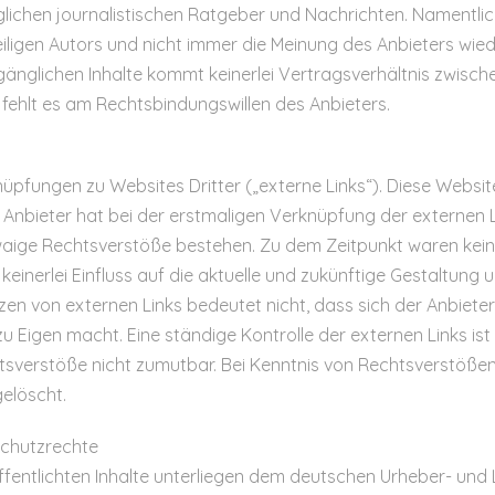
glichen journalistischen Ratgeber und Nachrichten. Namentli
ligen Autors und nicht immer die Meinung des Anbieters wiede
ugänglichen Inhalte kommt keinerlei Vertragsverhältnis zwis
 fehlt es am Rechtsbindungswillen des Anbieters.
üpfungen zu Websites Dritter („externe Links“). Diese Websit
er Anbieter hat bei der erstmaligen Verknüpfung der externen 
waige Rechtsverstöße bestehen. Zu dem Zeitpunkt waren kei
 keinerlei Einfluss auf die aktuelle und zukünftige Gestaltung 
zen von externen Links bedeutet nicht, dass sich der Anbiete
zu Eigen macht. Eine ständige Kontrolle der externen Links is
tsverstöße nicht zumutbar. Bei Kenntnis von Rechtsverstöße
gelöscht.
schutzrechte
ffentlichten Inhalte unterliegen dem deutschen Urheber- und